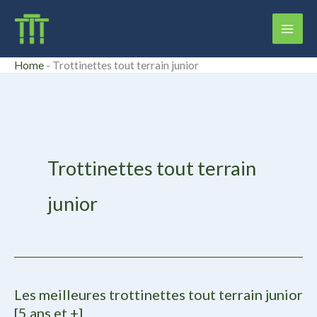
Aller
Rechercher
au
contenu
Home
-
Trottinettes tout terrain junior
Trottinettes tout terrain
junior
Les meilleures trottinettes tout terrain junior
[5 ans et +]