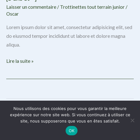
Laisser un commentaire
/
Trottinettes tout terrain junior
/
Oscar
Lorem ipsum dolor sit amet, consectetur adipisicing elit, sed
do eiusmod tempor incididunt ut labore et dolore magna
aliqua.
Les
Lire la suite »
meilleures
trottinettes
tout
terrain
junior
Nous utilisons des cookies pour vous garantir la meilleure
Copyright © 2026 Trottinette Tout Terrain | Powered by Trottinette Tout
[5
expérience sur notre site web. Si vous continuez à utiliser ce
Terrain
site, nous supposerons que vous en êtes satisfait.
ans
et
OK
+]